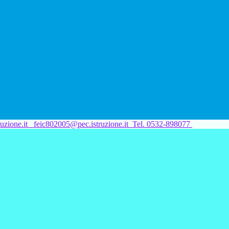
uzione.it
feic802005@pec.istruzione.it
Tel. 0532-898077