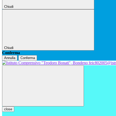
Chiudi
Chiudi
Conferma
Annulla
Conferma
feic802005@istr
close