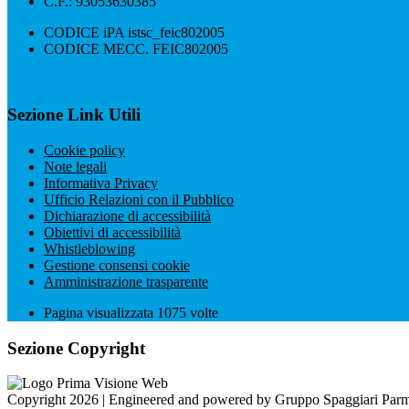
C.F.: 93053630385
CODICE iPA istsc_feic802005
CODICE MECC. FEIC802005
Sezione Link Utili
Cookie policy
Note legali
Informativa Privacy
Ufficio Relazioni con il Pubblico
Dichiarazione di accessibilità
Obiettivi di accessibilità
Whistleblowing
Gestione consensi cookie
Amministrazione trasparente
Pagina visualizzata
1075
volte
Sezione Copyright
Copyright 2026 | Engineered and powered by Gruppo Spaggiari Parm