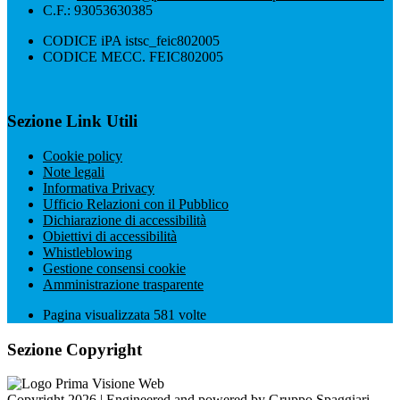
C.F.: 93053630385
CODICE iPA istsc_feic802005
CODICE MECC. FEIC802005
Sezione Link Utili
Cookie policy
Note legali
Informativa Privacy
Ufficio Relazioni con il Pubblico
Dichiarazione di accessibilità
Obiettivi di accessibilità
Whistleblowing
Gestione consensi cookie
Amministrazione trasparente
Pagina visualizzata
581
volte
Sezione Copyright
Copyright 2026 | Engineered and powered by Gruppo Spaggiari