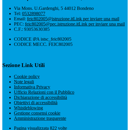
Via Mons. U.Gardenghi, 5 44012 Bondeno
Tel:
0532898077
Email:
feic802005@istruzione.it
Link per inviare una mail
PEC:
feic802005@pec.istruzione.it
Link per inviare una mail
C.F.: 93053630385
CODICE iPA istsc_feic802005
CODICE MECC. FEIC802005
Sezione Link Utili
Cookie policy
Note legali
Informativa Privacy
Ufficio Relazioni con il Pubblico
Dichiarazione di accessibilità
Obiettivi di accessibilità
Whistleblowing
Gestione consensi cookie
Amministrazione trasparente
Pagina visualizzata
822
volte