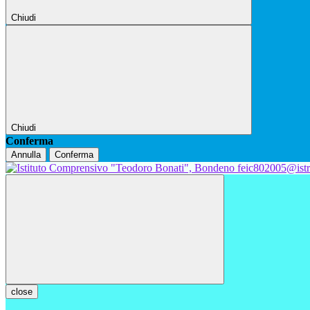
Chiudi
Chiudi
Conferma
Annulla
Conferma
feic802005@istr
close