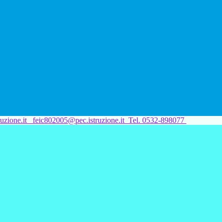
uzione.it
feic802005@pec.istruzione.it
Tel. 0532-898077