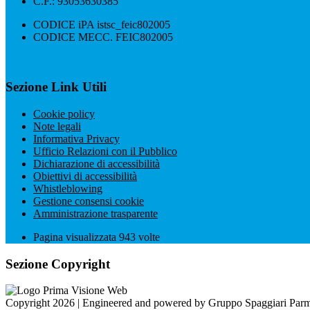
C.F.: 93053630385
CODICE iPA istsc_feic802005
CODICE MECC. FEIC802005
Sezione Link Utili
Cookie policy
Note legali
Informativa Privacy
Ufficio Relazioni con il Pubblico
Dichiarazione di accessibilità
Obiettivi di accessibilità
Whistleblowing
Gestione consensi cookie
Amministrazione trasparente
Pagina visualizzata
943
volte
Sezione Copyright
Copyright 2026 | Engineered and powered by Gruppo Spaggiari Parm