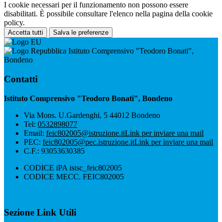
I cookie necessari per il funzionamento non possono essere
disabilitati. È possibile consultare l'elenco nella pagina della cookie
policy.
Accetta tutti
Salva le preferenze
Istituto Comprensivo "Teodoro Bonati",
Bondeno
Contatti
Istituto Comprensivo "Teodoro Bonati", Bondeno
Via Mons. U.Gardenghi, 5 44012 Bondeno
Tel:
0532898077
Email:
feic802005@istruzione.it
Link per inviare una mail
PEC:
feic802005@pec.istruzione.it
Link per inviare una mail
C.F.: 93053630385
CODICE iPA istsc_feic802005
CODICE MECC. FEIC802005
Sezione Link Utili