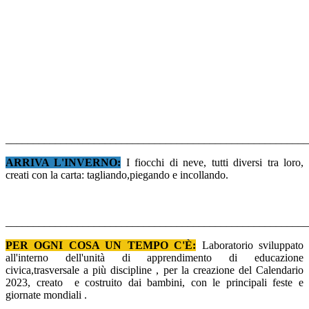
______________________________________________________
ARRIVA L'INVERNO:
I fiocchi di neve, tutti diversi tra loro,
creati con la carta: tagliando,piegando e incollando.
_______________________________________________________
PER OGNI COSA UN TEMPO C'È:
Laboratorio sviluppato
all'interno dell'unità di apprendimento di educazione
civica,trasversale a più discipline , per la creazione del Calendario
2023, creato e costruito dai bambini, con le principali feste e
giornate mondiali .