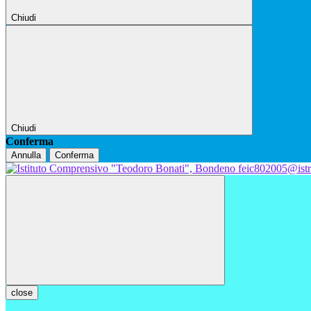
Chiudi
Chiudi
Conferma
Annulla
Conferma
feic802005@istr
close