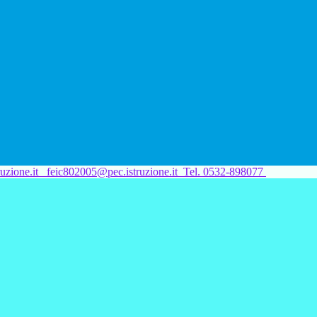
uzione.it
feic802005@pec.istruzione.it
Tel. 0532-898077