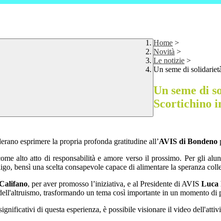
Home
>
Novità
>
Le notizie
>
Un seme di solidariet
Un seme di so
Scortichino 
erano esprimere la propria profonda gratitudine all’
AVIS di Bondeno
p
a come alto atto di responsabilità e amore verso il prossimo. Per gli al
igo, bensì una scelta consapevole capace di alimentare la speranza colle
 Califano
, per aver promosso l’iniziativa, e al Presidente di AVIS
Luca 
dell'altruismo, trasformando un tema così importante in un momento di pr
gnificativi di questa esperienza, è possibile visionare il video dell'attiv