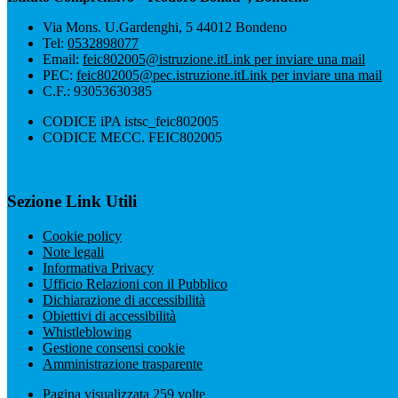
Via Mons. U.Gardenghi, 5 44012 Bondeno
Tel:
0532898077
Email:
feic802005@istruzione.it
Link per inviare una mail
PEC:
feic802005@pec.istruzione.it
Link per inviare una mail
C.F.: 93053630385
CODICE iPA istsc_feic802005
CODICE MECC. FEIC802005
Sezione Link Utili
Cookie policy
Note legali
Informativa Privacy
Ufficio Relazioni con il Pubblico
Dichiarazione di accessibilità
Obiettivi di accessibilità
Whistleblowing
Gestione consensi cookie
Amministrazione trasparente
Pagina visualizzata
259
volte