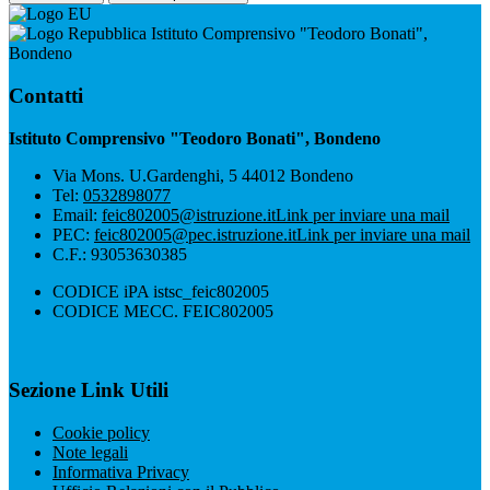
Istituto Comprensivo "Teodoro Bonati",
Bondeno
Contatti
Istituto Comprensivo "Teodoro Bonati", Bondeno
Via Mons. U.Gardenghi, 5 44012 Bondeno
Tel:
0532898077
Email:
feic802005@istruzione.it
Link per inviare una mail
PEC:
feic802005@pec.istruzione.it
Link per inviare una mail
C.F.: 93053630385
CODICE iPA istsc_feic802005
CODICE MECC. FEIC802005
Sezione Link Utili
Cookie policy
Note legali
Informativa Privacy