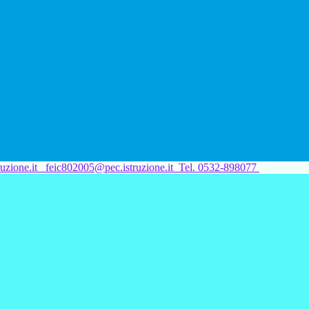
uzione.it
feic802005@pec.istruzione.it
Tel. 0532-898077