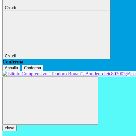
Chiudi
Chiudi
Conferma
Annulla
Conferma
feic802005@istr
close