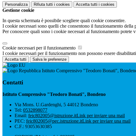
Personalizza
Rifiuta tutti
i cookies
Accetta tutti
i cookies
Gestione cookie
In questa schermata è possibile scegliere quali cookie consentire.
I cookie necessari sono quelli che consentono il funzionamento della pi
Per conoscere quali sono i cookie necessari al funzionamento potete v
Cookie necessari per il funzionamento
I cookie necessari per il funzionamento non possono essere disabilitati.
Accetta tutti
Salva le preferenze
Istituto Comprensivo "Teodoro Bonati", Bonden
Contatti
Istituto Comprensivo "Teodoro Bonati", Bondeno
Via Mons. U.Gardenghi, 5 44012 Bondeno
Tel:
0532898077
Email:
feic802005@istruzione.it
Link per inviare una mail
PEC:
feic802005@pec.istruzione.it
Link per inviare una mail
C.F.: 93053630385