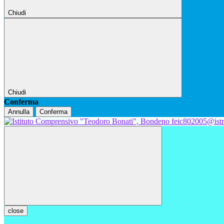
Chiudi
Chiudi
Conferma
Annulla
Conferma
feic802005@istr
close