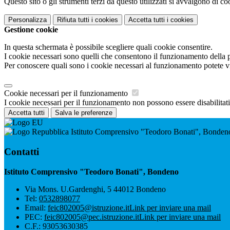
Questo sito o gli strumenti terzi da questo utilizzati si avvalgono di coo
Personalizza
Rifiuta tutti
i cookies
Accetta tutti
i cookies
Gestione cookie
In questa schermata è possibile scegliere quali cookie consentire.
I cookie necessari sono quelli che consentono il funzionamento della pi
Per conoscere quali sono i cookie necessari al funzionamento potete v
Cookie necessari per il funzionamento
I cookie necessari per il funzionamento non possono essere disabilitati.
Accetta tutti
Salva le preferenze
Istituto Comprensivo "Teodoro Bonati", Bonden
Contatti
Istituto Comprensivo "Teodoro Bonati", Bondeno
Via Mons. U.Gardenghi, 5 44012 Bondeno
Tel:
0532898077
Email:
feic802005@istruzione.it
Link per inviare una mail
PEC:
feic802005@pec.istruzione.it
Link per inviare una mail
C.F.: 93053630385