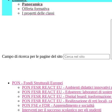
Panoramica
Offerta formativa
I progetti delle classi
Campo di ricerca per le pagine del sito
PON - Fondi Strutturali Europei
PON FESR REACT EU - Ambienti didattici innovativi per
PON FESR REACT EU - Edugreen: laboratori di sostenibi
PON FESR REACT EU - Digital board: trasformazione digi
PON FESR REACT EU - Realizzazione di reti locali, cabl
PON FSE e FDR - Apprendimento e socialità
Interventi per il successo scolastico per gli studenti