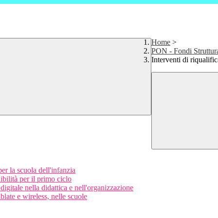
Home
>
PON - Fondi Struttur
Interventi di riqualifi
 la scuola dell'infanzia
lità per il primo ciclo
tale nella didattica e nell'organizzazione
ate e wireless, nelle scuole