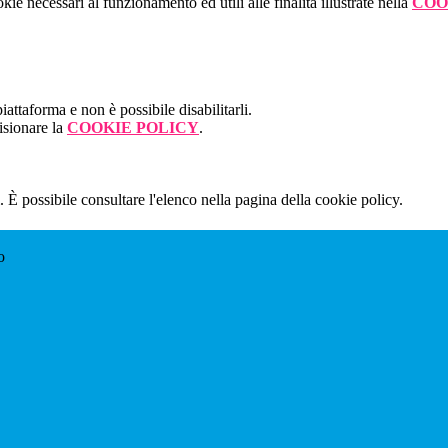
kie necessari al funzionamento ed utili alle finalità illustrate nella
COO
attaforma e non è possibile disabilitarli.
isionare la
COOKIE POLICY
.
 È possibile consultare l'elenco nella pagina della cookie policy.
o