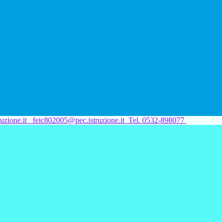
uzione.it
feic802005@pec.istruzione.it
Tel. 0532-898077