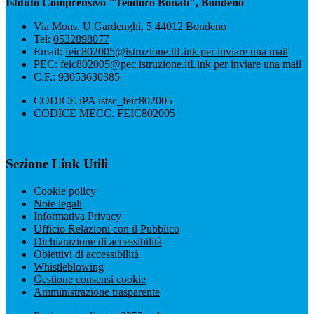
Istituto Comprensivo "Teodoro Bonati", Bondeno
Via Mons. U.Gardenghi, 5 44012 Bondeno
Tel:
0532898077
Email:
feic802005@istruzione.it
Link per inviare una mail
PEC:
feic802005@pec.istruzione.it
Link per inviare una mail
C.F.: 93053630385
CODICE iPA istsc_feic802005
CODICE MECC. FEIC802005
Sezione Link Utili
Cookie policy
Note legali
Informativa Privacy
Ufficio Relazioni con il Pubblico
Dichiarazione di accessibilità
Obiettivi di accessibilità
Whistleblowing
Gestione consensi cookie
Amministrazione trasparente