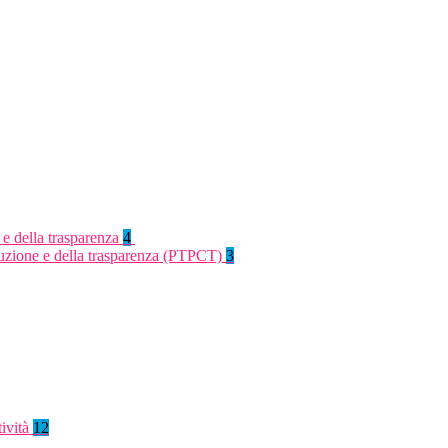
 e della trasparenza
4
rruzione e della trasparenza (PTPCT)
3
tività
12