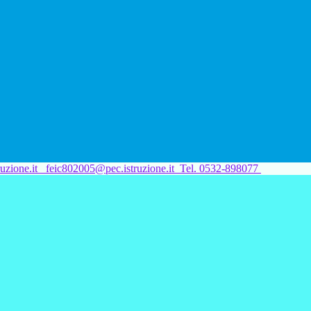
uzione.it
feic802005@pec.istruzione.it
Tel. 0532-898077