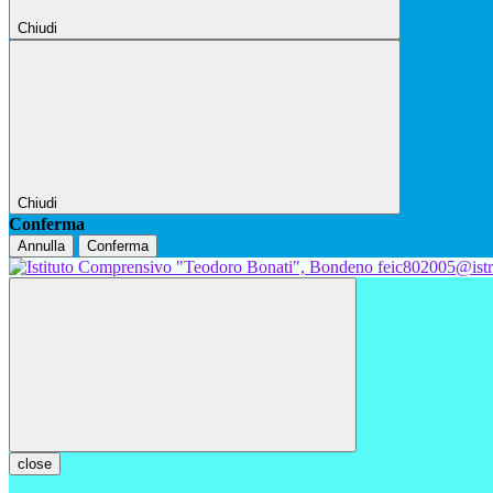
Chiudi
Chiudi
Conferma
Annulla
Conferma
feic802005@istr
close