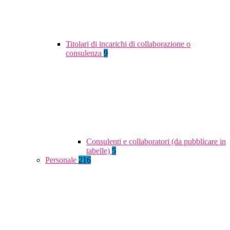
Titolari di incarichi di collaborazione o
consulenza
9
Consulenti e collaboratori (da pubblicare in
tabelle)
5
Personale
216