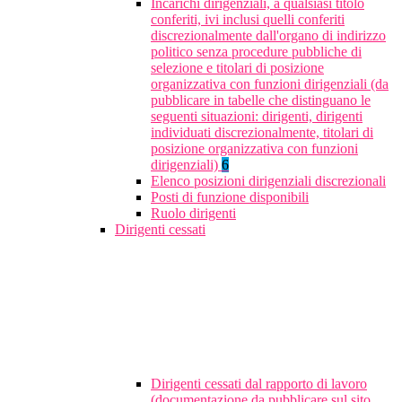
Incarichi dirigenziali, a qualsiasi titolo
conferiti, ivi inclusi quelli conferiti
discrezionalmente dall'organo di indirizzo
politico senza procedure pubbliche di
selezione e titolari di posizione
organizzativa con funzioni dirigenziali (da
pubblicare in tabelle che distinguano le
seguenti situazioni: dirigenti, dirigenti
individuati discrezionalmente, titolari di
posizione organizzativa con funzioni
dirigenziali)
6
Elenco posizioni dirigenziali discrezionali
Posti di funzione disponibili
Ruolo dirigenti
Dirigenti cessati
Dirigenti cessati dal rapporto di lavoro
(documentazione da pubblicare sul sito