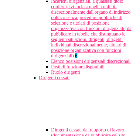
Incarichi dirigenziali, a qualsiasi titolo
conferiti, ivi inclusi quelli conferiti
discrezionalmente dall'organo di indirizzo
politico senza procedure pubbliche di
selezione e titolari di posizione
organizzativa con funzioni dirigenziali (da
pubblicare in tabelle che distinguano le
seguenti situazioni: dirigenti, dirigenti
individuati discrezionalmente, titolari di
posizione organizzativa con funzioni
dirigenziali)
6
Elenco posizioni dirigenziali discrezionali
Posti di funzione disponibili
Ruolo dirigenti
Dirigenti cessati
Dirigenti cessati dal rapporto di lavoro
(documentazione da pubblicare sul sito