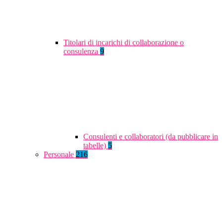
Titolari di incarichi di collaborazione o
consulenza
9
Consulenti e collaboratori (da pubblicare in
tabelle)
5
Personale
216