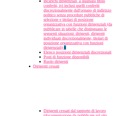
Incarichi dirigenziali, a qualsiasi titolo
conferiti, ivi inclusi quelli conferiti
discrezionalmente dall'organo di indirizzo
politico senza procedure pubbliche di
selezione e titolari di posizione
organizzativa con funzioni dirigenziali (da
pubblicare in tabelle che distinguano le
seguenti situazioni: dirigenti, dirigenti
individuati discrezionalmente, titolari di
posizione organizzativa con funzioni
dirigenziali)
6
Elenco posizioni dirigenziali discrezionali
Posti di funzione disponibili
Ruolo dirigenti
Dirigenti cessati
Dirigenti cessati dal rapporto di lavoro
(documentazione da pubblicare sul sito