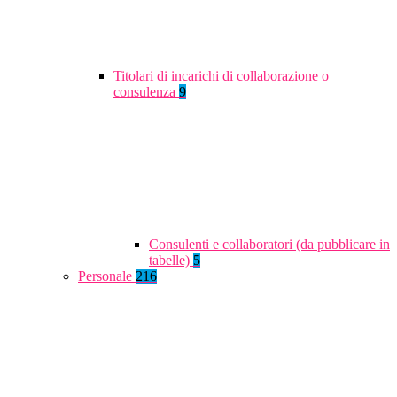
Titolari di incarichi di collaborazione o
consulenza
9
Consulenti e collaboratori (da pubblicare in
tabelle)
5
Personale
216