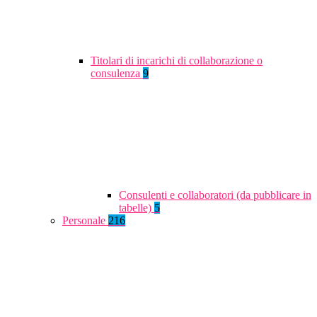
Titolari di incarichi di collaborazione o
consulenza
9
Consulenti e collaboratori (da pubblicare in
tabelle)
5
Personale
216