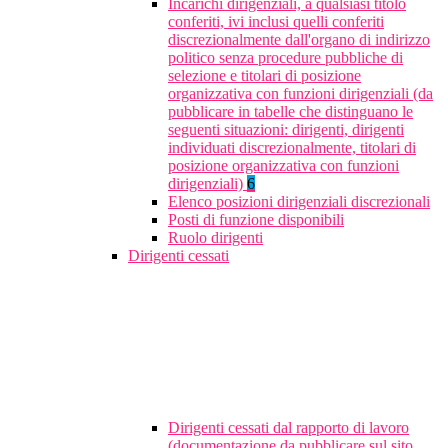
Incarichi dirigenziali, a qualsiasi titolo
conferiti, ivi inclusi quelli conferiti
discrezionalmente dall'organo di indirizzo
politico senza procedure pubbliche di
selezione e titolari di posizione
organizzativa con funzioni dirigenziali (da
pubblicare in tabelle che distinguano le
seguenti situazioni: dirigenti, dirigenti
individuati discrezionalmente, titolari di
posizione organizzativa con funzioni
dirigenziali)
6
Elenco posizioni dirigenziali discrezionali
Posti di funzione disponibili
Ruolo dirigenti
Dirigenti cessati
Dirigenti cessati dal rapporto di lavoro
(documentazione da pubblicare sul sito