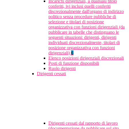
Incarichi dirigenziali, a qualsiasi titolo
conferiti, ivi inclusi quelli conferiti
discrezionalmente dall'organo di indirizzo
politico senza procedure pubbliche di
selezione e titolari di posizione
organizzativa con funzioni dirigenziali (da
pubblicare in tabelle che distinguano le
seguenti situazioni: dirigenti, dirigenti
individuati discrezionalmente, titolari di
posizione organizzativa con funzioni
dirigenziali)
6
Elenco posizioni dirigenziali discrezionali
Posti di funzione disponibili
Ruolo dirigenti
Dirigenti cessati
Dirigenti cessati dal rapporto di lavoro
(documentazione da pubblicare sul sito