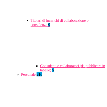
Titolari di incarichi di collaborazione o
consulenza
9
Consulenti e collaboratori (da pubblicare in
tabelle)
5
Personale
216