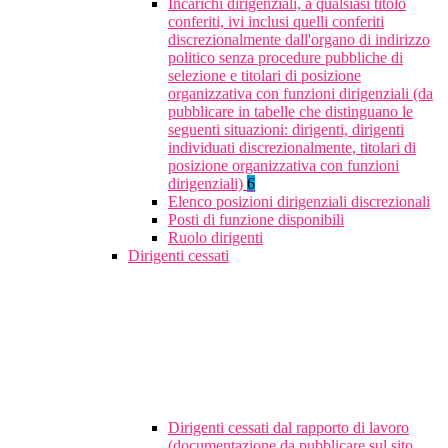
Incarichi dirigenziali, a qualsiasi titolo
conferiti, ivi inclusi quelli conferiti
discrezionalmente dall'organo di indirizzo
politico senza procedure pubbliche di
selezione e titolari di posizione
organizzativa con funzioni dirigenziali (da
pubblicare in tabelle che distinguano le
seguenti situazioni: dirigenti, dirigenti
individuati discrezionalmente, titolari di
posizione organizzativa con funzioni
dirigenziali)
6
Elenco posizioni dirigenziali discrezionali
Posti di funzione disponibili
Ruolo dirigenti
Dirigenti cessati
Dirigenti cessati dal rapporto di lavoro
(documentazione da pubblicare sul sito