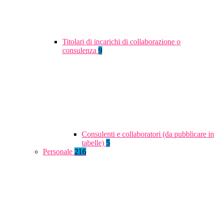
Titolari di incarichi di collaborazione o
consulenza
9
Consulenti e collaboratori (da pubblicare in
tabelle)
5
Personale
216