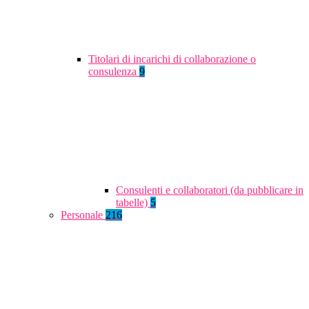
Titolari di incarichi di collaborazione o
consulenza
9
Consulenti e collaboratori (da pubblicare in
tabelle)
5
Personale
216