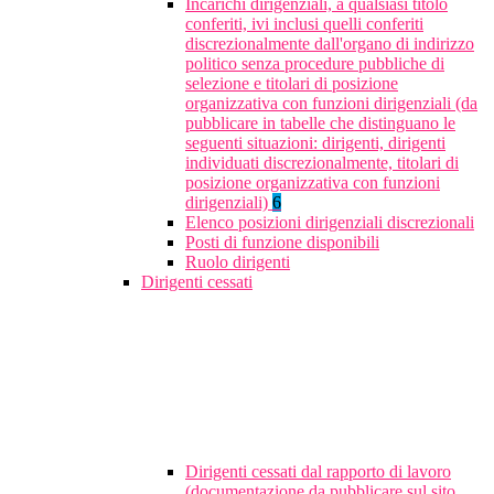
Incarichi dirigenziali, a qualsiasi titolo
conferiti, ivi inclusi quelli conferiti
discrezionalmente dall'organo di indirizzo
politico senza procedure pubbliche di
selezione e titolari di posizione
organizzativa con funzioni dirigenziali (da
pubblicare in tabelle che distinguano le
seguenti situazioni: dirigenti, dirigenti
individuati discrezionalmente, titolari di
posizione organizzativa con funzioni
dirigenziali)
6
Elenco posizioni dirigenziali discrezionali
Posti di funzione disponibili
Ruolo dirigenti
Dirigenti cessati
Dirigenti cessati dal rapporto di lavoro
(documentazione da pubblicare sul sito