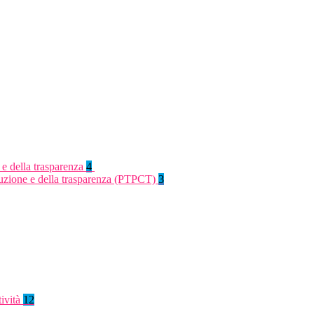
 e della trasparenza
4
rruzione e della trasparenza (PTPCT)
3
tività
12