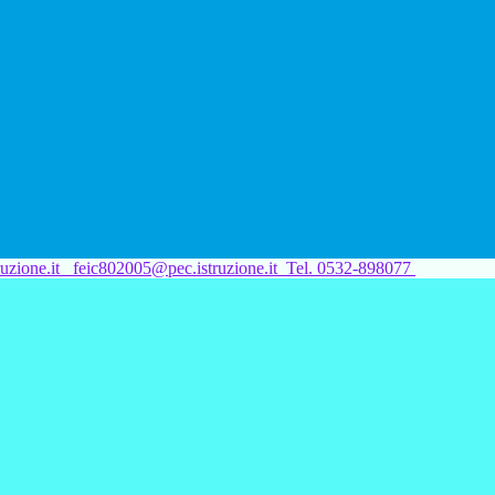
uzione.it
feic802005@pec.istruzione.it
Tel. 0532-898077