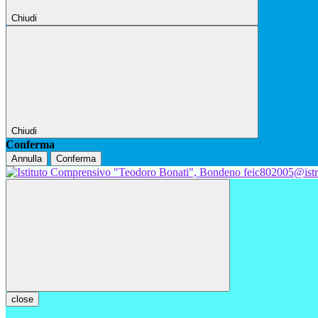
Chiudi
Chiudi
Conferma
Annulla
Conferma
feic802005@istr
close