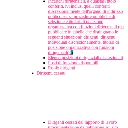
Incarichi dirigenziali, a qualsiasi titolo
conferiti, ivi inclusi quelli conferiti
discrezionalmente dall'organo di indirizzo
politico senza procedure pubbliche di
selezione e titolari di posizione
organizzativa con funzioni dirigenziali (da
pubblicare in tabelle che distinguano le
seguenti situazioni: dirigenti, dirigenti
individuati discrezionalmente, titolari di
posizione organizzativa con funzioni
dirigenziali)
6
Elenco posizioni dirigenziali discrezionali
Posti di funzione disponibili
Ruolo dirigenti
Dirigenti cessati
Dirigenti cessati dal rapporto di lavoro
(documentazione da pubblicare sul sito