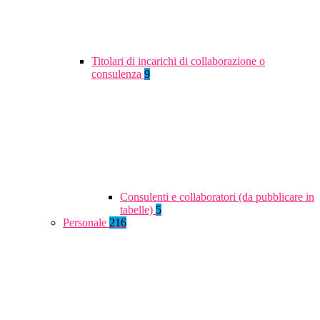
Titolari di incarichi di collaborazione o
consulenza
9
Consulenti e collaboratori (da pubblicare in
tabelle)
5
Personale
216