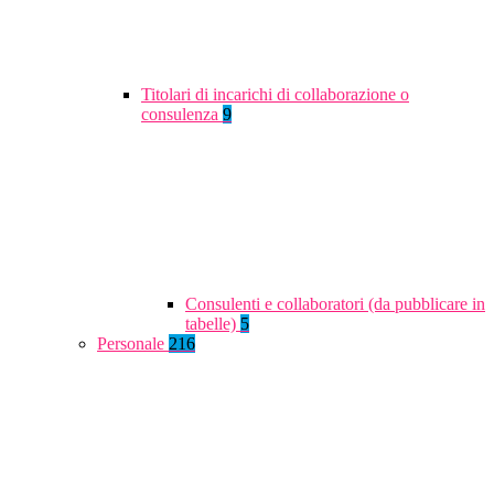
Titolari di incarichi di collaborazione o
consulenza
9
Consulenti e collaboratori (da pubblicare in
tabelle)
5
Personale
216