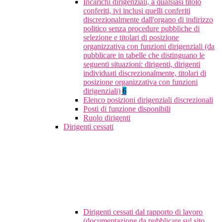
Incarichi dirigenziali, a qualsiasi titolo
conferiti, ivi inclusi quelli conferiti
discrezionalmente dall'organo di indirizzo
politico senza procedure pubbliche di
selezione e titolari di posizione
organizzativa con funzioni dirigenziali (da
pubblicare in tabelle che distinguano le
seguenti situazioni: dirigenti, dirigenti
individuati discrezionalmente, titolari di
posizione organizzativa con funzioni
dirigenziali)
6
Elenco posizioni dirigenziali discrezionali
Posti di funzione disponibili
Ruolo dirigenti
Dirigenti cessati
Dirigenti cessati dal rapporto di lavoro
(documentazione da pubblicare sul sito