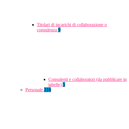
Titolari di incarichi di collaborazione o
consulenza
9
Consulenti e collaboratori (da pubblicare in
tabelle)
5
Personale
216