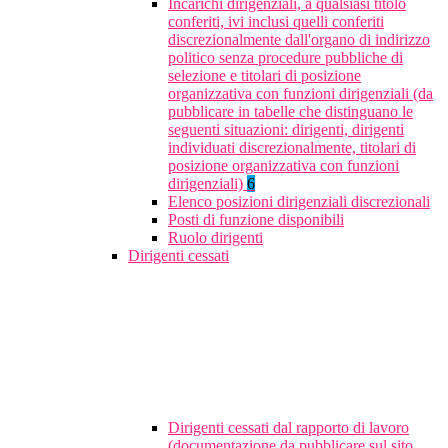
Incarichi dirigenziali, a qualsiasi titolo
conferiti, ivi inclusi quelli conferiti
discrezionalmente dall'organo di indirizzo
politico senza procedure pubbliche di
selezione e titolari di posizione
organizzativa con funzioni dirigenziali (da
pubblicare in tabelle che distinguano le
seguenti situazioni: dirigenti, dirigenti
individuati discrezionalmente, titolari di
posizione organizzativa con funzioni
dirigenziali)
6
Elenco posizioni dirigenziali discrezionali
Posti di funzione disponibili
Ruolo dirigenti
Dirigenti cessati
Dirigenti cessati dal rapporto di lavoro
(documentazione da pubblicare sul sito