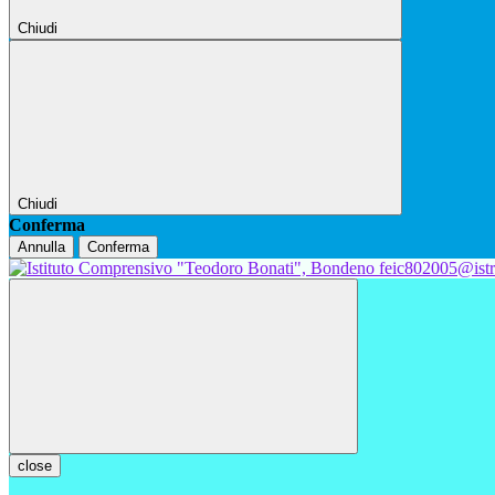
Chiudi
Chiudi
Conferma
Annulla
Conferma
feic802005@istr
close