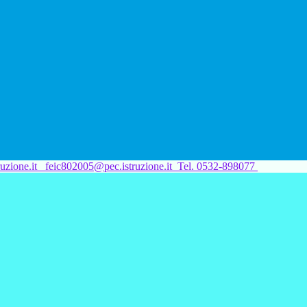
uzione.it
feic802005@pec.istruzione.it
Tel. 0532-898077