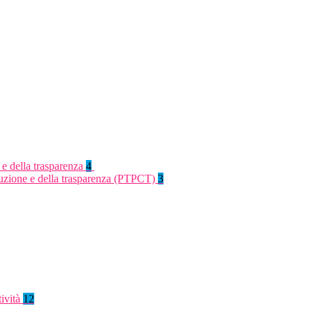
 e della trasparenza
4
rruzione e della trasparenza (PTPCT)
3
tività
12