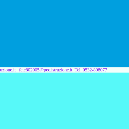
uzione.it
feic802005@pec.istruzione.it
Tel. 0532-898077