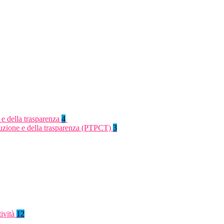
 e della trasparenza
4
rruzione e della trasparenza (PTPCT)
3
tività
12