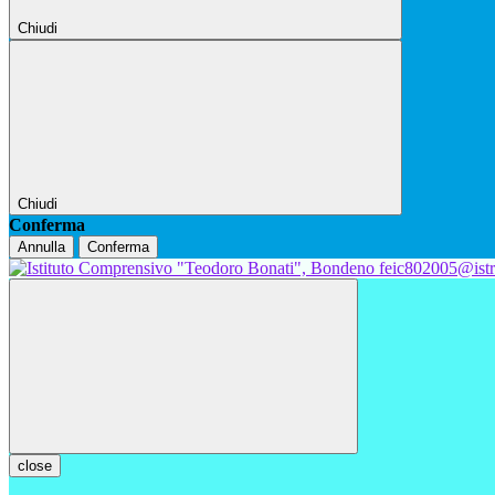
Chiudi
Chiudi
Conferma
Annulla
Conferma
feic802005@istr
close