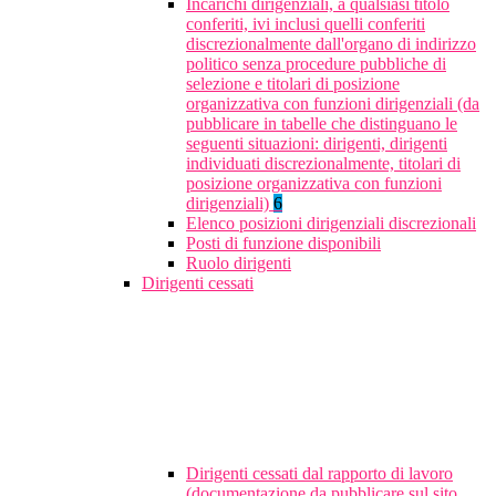
Incarichi dirigenziali, a qualsiasi titolo
conferiti, ivi inclusi quelli conferiti
discrezionalmente dall'organo di indirizzo
politico senza procedure pubbliche di
selezione e titolari di posizione
organizzativa con funzioni dirigenziali (da
pubblicare in tabelle che distinguano le
seguenti situazioni: dirigenti, dirigenti
individuati discrezionalmente, titolari di
posizione organizzativa con funzioni
dirigenziali)
6
Elenco posizioni dirigenziali discrezionali
Posti di funzione disponibili
Ruolo dirigenti
Dirigenti cessati
Dirigenti cessati dal rapporto di lavoro
(documentazione da pubblicare sul sito