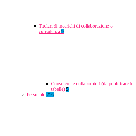
Titolari di incarichi di collaborazione o
consulenza
9
Consulenti e collaboratori (da pubblicare in
tabelle)
5
Personale
216