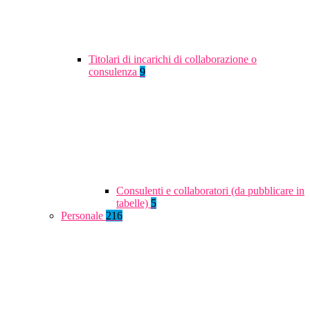
Titolari di incarichi di collaborazione o
consulenza
9
Consulenti e collaboratori (da pubblicare in
tabelle)
5
Personale
216