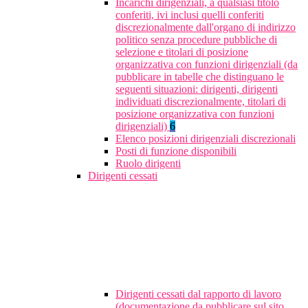
Incarichi dirigenziali, a qualsiasi titolo
conferiti, ivi inclusi quelli conferiti
discrezionalmente dall'organo di indirizzo
politico senza procedure pubbliche di
selezione e titolari di posizione
organizzativa con funzioni dirigenziali (da
pubblicare in tabelle che distinguano le
seguenti situazioni: dirigenti, dirigenti
individuati discrezionalmente, titolari di
posizione organizzativa con funzioni
dirigenziali)
6
Elenco posizioni dirigenziali discrezionali
Posti di funzione disponibili
Ruolo dirigenti
Dirigenti cessati
Dirigenti cessati dal rapporto di lavoro
(documentazione da pubblicare sul sito