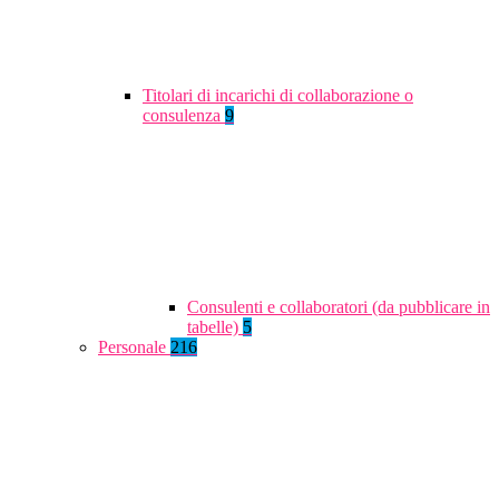
Titolari di incarichi di collaborazione o
consulenza
9
Consulenti e collaboratori (da pubblicare in
tabelle)
5
Personale
216