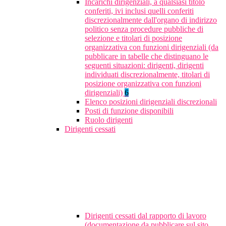
Incarichi dirigenziali, a qualsiasi titolo
conferiti, ivi inclusi quelli conferiti
discrezionalmente dall'organo di indirizzo
politico senza procedure pubbliche di
selezione e titolari di posizione
organizzativa con funzioni dirigenziali (da
pubblicare in tabelle che distinguano le
seguenti situazioni: dirigenti, dirigenti
individuati discrezionalmente, titolari di
posizione organizzativa con funzioni
dirigenziali)
6
Elenco posizioni dirigenziali discrezionali
Posti di funzione disponibili
Ruolo dirigenti
Dirigenti cessati
Dirigenti cessati dal rapporto di lavoro
(documentazione da pubblicare sul sito