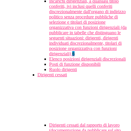
Incarichi dirigenziali, a qualsiasi titolo
conferiti, ivi inclusi quelli conferiti
discrezionalmente dall'organo di indirizzo
politico senza procedure pubbliche di
selezione e titolari di posizione
organizzativa con funzioni dirigenziali (da
pubblicare in tabelle che distinguano le
seguenti situazioni: dirigenti, dirigenti
individuati discrezionalmente, titolari di
posizione organizzativa con funzioni
dirigenziali)
6
Elenco posizioni dirigenziali discrezionali
Posti di funzione disponibili
Ruolo dirigenti
Dirigenti cessati
Dirigenti cessati dal rapporto di lavoro
(documentazione da pubblicare sul sito