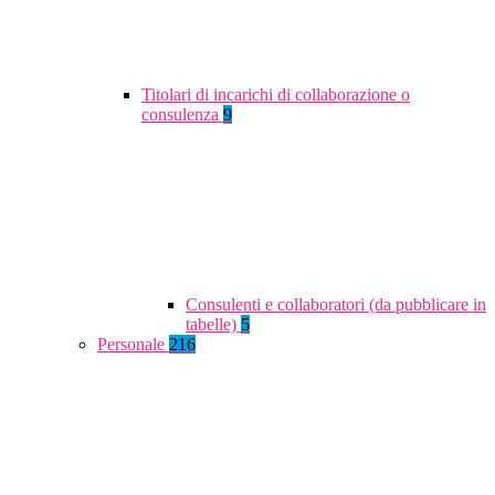
Titolari di incarichi di collaborazione o
consulenza
9
Consulenti e collaboratori (da pubblicare in
tabelle)
5
Personale
216