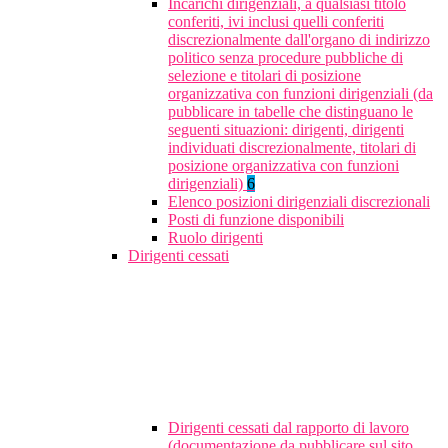
Incarichi dirigenziali, a qualsiasi titolo
conferiti, ivi inclusi quelli conferiti
discrezionalmente dall'organo di indirizzo
politico senza procedure pubbliche di
selezione e titolari di posizione
organizzativa con funzioni dirigenziali (da
pubblicare in tabelle che distinguano le
seguenti situazioni: dirigenti, dirigenti
individuati discrezionalmente, titolari di
posizione organizzativa con funzioni
dirigenziali)
6
Elenco posizioni dirigenziali discrezionali
Posti di funzione disponibili
Ruolo dirigenti
Dirigenti cessati
Dirigenti cessati dal rapporto di lavoro
(documentazione da pubblicare sul sito