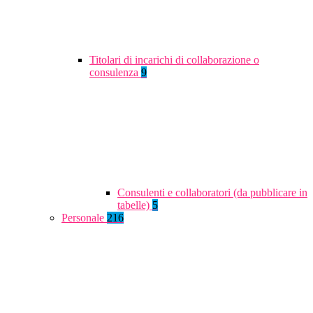
Titolari di incarichi di collaborazione o
consulenza
9
Consulenti e collaboratori (da pubblicare in
tabelle)
5
Personale
216