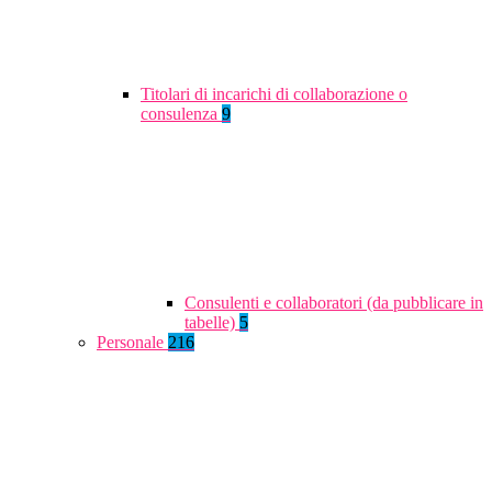
Titolari di incarichi di collaborazione o
consulenza
9
Consulenti e collaboratori (da pubblicare in
tabelle)
5
Personale
216