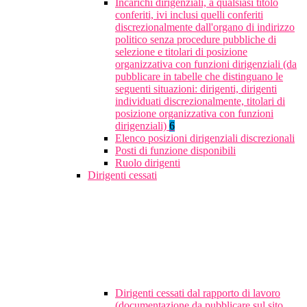
Incarichi dirigenziali, a qualsiasi titolo
conferiti, ivi inclusi quelli conferiti
discrezionalmente dall'organo di indirizzo
politico senza procedure pubbliche di
selezione e titolari di posizione
organizzativa con funzioni dirigenziali (da
pubblicare in tabelle che distinguano le
seguenti situazioni: dirigenti, dirigenti
individuati discrezionalmente, titolari di
posizione organizzativa con funzioni
dirigenziali)
6
Elenco posizioni dirigenziali discrezionali
Posti di funzione disponibili
Ruolo dirigenti
Dirigenti cessati
Dirigenti cessati dal rapporto di lavoro
(documentazione da pubblicare sul sito