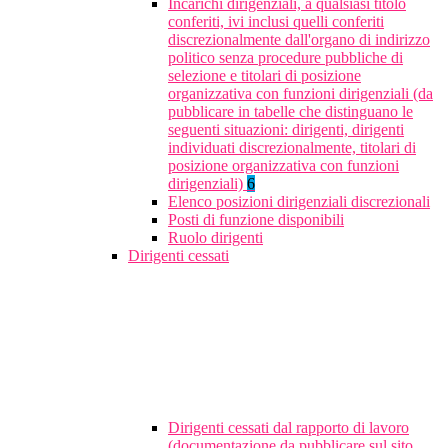
Incarichi dirigenziali, a qualsiasi titolo
conferiti, ivi inclusi quelli conferiti
discrezionalmente dall'organo di indirizzo
politico senza procedure pubbliche di
selezione e titolari di posizione
organizzativa con funzioni dirigenziali (da
pubblicare in tabelle che distinguano le
seguenti situazioni: dirigenti, dirigenti
individuati discrezionalmente, titolari di
posizione organizzativa con funzioni
dirigenziali)
6
Elenco posizioni dirigenziali discrezionali
Posti di funzione disponibili
Ruolo dirigenti
Dirigenti cessati
Dirigenti cessati dal rapporto di lavoro
(documentazione da pubblicare sul sito