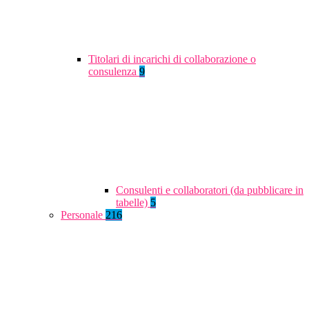
Titolari di incarichi di collaborazione o
consulenza
9
Consulenti e collaboratori (da pubblicare in
tabelle)
5
Personale
216