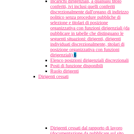
Incarichi dirigenziali, a qualsiasi titolo
conferiti, ivi inclusi quelli conferiti
discrezionalmente dall'organo di indirizzo
politico senza procedure pubbliche di
selezione e titolari di posizione
organizzativa con funzioni dirigenziali (da
pubblicare in tabelle che distinguano le
seguenti situazioni: dirigenti, dirigenti
individuati discrezionalmente, titolari di
posizione organizzativa con funzioni
dirigenziali)
6
Elenco posizioni dirigenziali discrezionali
Posti di funzione disponibili
Ruolo dirigenti
Dirigenti cessati
Dirigenti cessati dal rapporto di lavoro
(documentazione da pubblicare sul sito