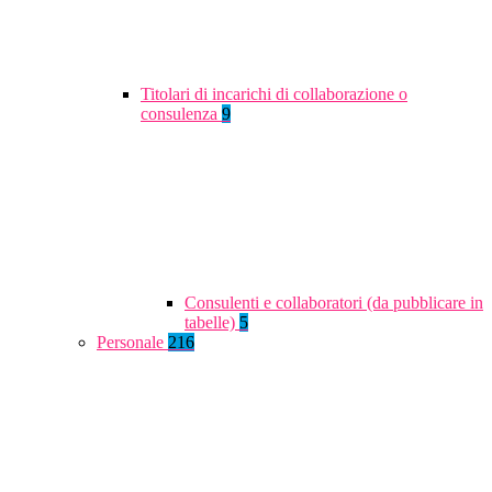
Titolari di incarichi di collaborazione o
consulenza
9
Consulenti e collaboratori (da pubblicare in
tabelle)
5
Personale
216