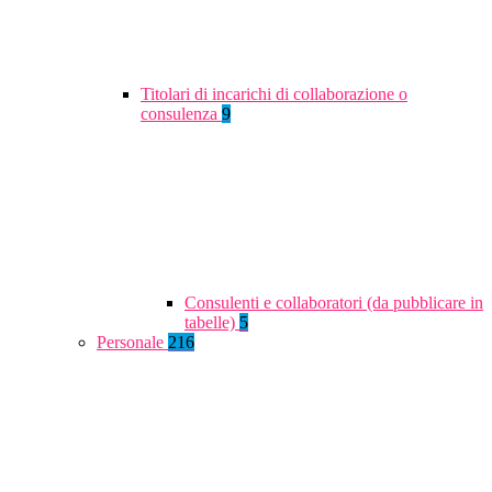
Titolari di incarichi di collaborazione o
consulenza
9
Consulenti e collaboratori (da pubblicare in
tabelle)
5
Personale
216