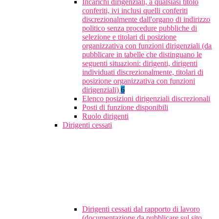
Incarichi dirigenziali, a qualsiasi titolo
conferiti, ivi inclusi quelli conferiti
discrezionalmente dall'organo di indirizzo
politico senza procedure pubbliche di
selezione e titolari di posizione
organizzativa con funzioni dirigenziali (da
pubblicare in tabelle che distinguano le
seguenti situazioni: dirigenti, dirigenti
individuati discrezionalmente, titolari di
posizione organizzativa con funzioni
dirigenziali)
6
Elenco posizioni dirigenziali discrezionali
Posti di funzione disponibili
Ruolo dirigenti
Dirigenti cessati
Dirigenti cessati dal rapporto di lavoro
(documentazione da pubblicare sul sito