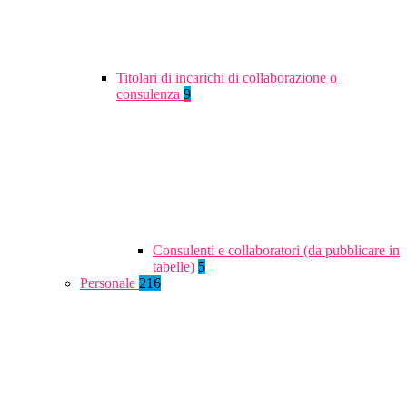
Titolari di incarichi di collaborazione o
consulenza
9
Consulenti e collaboratori (da pubblicare in
tabelle)
5
Personale
216