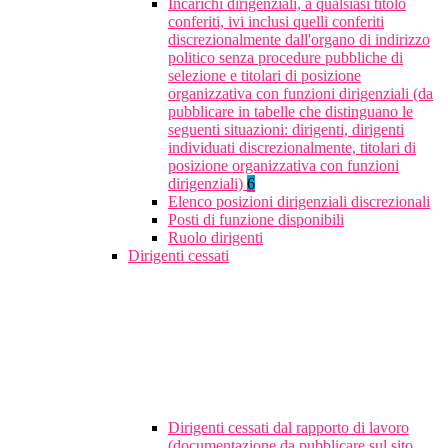
Incarichi dirigenziali, a qualsiasi titolo
conferiti, ivi inclusi quelli conferiti
discrezionalmente dall'organo di indirizzo
politico senza procedure pubbliche di
selezione e titolari di posizione
organizzativa con funzioni dirigenziali (da
pubblicare in tabelle che distinguano le
seguenti situazioni: dirigenti, dirigenti
individuati discrezionalmente, titolari di
posizione organizzativa con funzioni
dirigenziali)
6
Elenco posizioni dirigenziali discrezionali
Posti di funzione disponibili
Ruolo dirigenti
Dirigenti cessati
Dirigenti cessati dal rapporto di lavoro
(documentazione da pubblicare sul sito