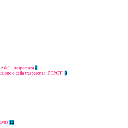
 e della trasparenza
4
rruzione e della trasparenza (PTPCT)
3
tività
12