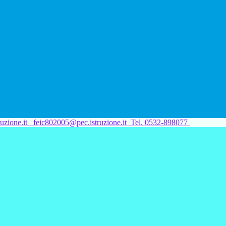
uzione.it
feic802005@pec.istruzione.it
Tel. 0532-898077