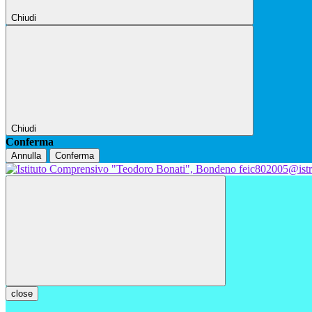
Chiudi
Chiudi
Conferma
Annulla
Conferma
feic802005@istr
close