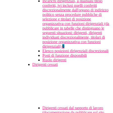
Incarichi dirigenziali, a qualsiasi titolo
conferiti, ivi inclusi quelli conferiti
discrezionalmente dall'organo di indirizzo
politico senza procedure pubbliche di
selezione e titolari di posizione
organizzativa con funzioni dirigenziali (da
pubblicare in tabelle che distinguano le
seguenti situazioni: dirigenti, dirigenti
individuati discrezionalmente, titolari di
posizione organizzativa con funzioni
dirigenziali)
6
Elenco posizioni dirigenziali discrezionali
Posti di funzione disponibili
Ruolo dirigenti
Dirigenti cessati
Dirigenti cessati dal rapporto di lavoro
(documentazione da pubblicare sul sito