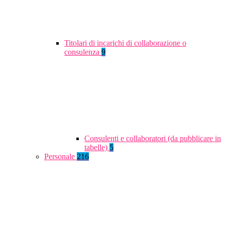
Titolari di incarichi di collaborazione o
consulenza
9
Consulenti e collaboratori (da pubblicare in
tabelle)
5
Personale
216