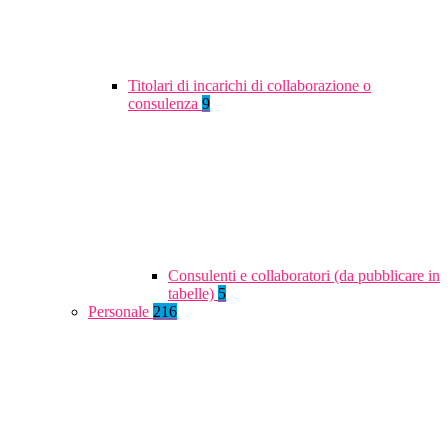
Titolari di incarichi di collaborazione o
consulenza
9
Consulenti e collaboratori (da pubblicare in
tabelle)
5
Personale
216