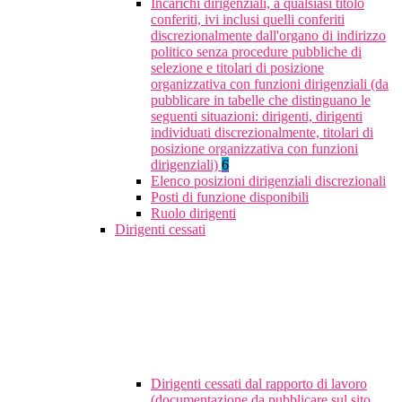
Incarichi dirigenziali, a qualsiasi titolo
conferiti, ivi inclusi quelli conferiti
discrezionalmente dall'organo di indirizzo
politico senza procedure pubbliche di
selezione e titolari di posizione
organizzativa con funzioni dirigenziali (da
pubblicare in tabelle che distinguano le
seguenti situazioni: dirigenti, dirigenti
individuati discrezionalmente, titolari di
posizione organizzativa con funzioni
dirigenziali)
6
Elenco posizioni dirigenziali discrezionali
Posti di funzione disponibili
Ruolo dirigenti
Dirigenti cessati
Dirigenti cessati dal rapporto di lavoro
(documentazione da pubblicare sul sito