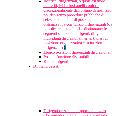
Incarichi dirigenziali, a qualsiasi titolo
conferiti, ivi inclusi quelli conferiti
discrezionalmente dall'organo di indirizzo
politico senza procedure pubbliche di
selezione e titolari di posizione
organizzativa con funzioni dirigenziali (da
pubblicare in tabelle che distinguano le
seguenti situazioni: dirigenti, dirigenti
individuati discrezionalmente, titolari di
posizione organizzativa con funzioni
dirigenziali)
6
Elenco posizioni dirigenziali discrezionali
Posti di funzione disponibili
Ruolo dirigenti
Dirigenti cessati
Dirigenti cessati dal rapporto di lavoro
(documentazione da pubblicare sul sito