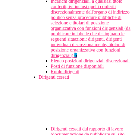
Incarichi dirigenziali, a qualsiasi titolo
conferiti, ivi inclusi quelli conferiti
discrezionalmente dall'organo di indirizzo
politico senza procedure pubbliche di
selezione e titolari di posizione
organizzativa con funzioni dirigenziali (da
pubblicare in tabelle che distinguano le
seguenti situazioni: dirigenti, dirigenti
individuati discrezionalmente, titolari di
posizione organizzativa con funzioni
dirigenziali)
6
Elenco posizioni dirigenziali discrezionali
Posti di funzione disponibili
Ruolo dirigenti
Dirigenti cessati
Dirigenti cessati dal rapporto di lavoro
(documentazione da pubblicare sul sito