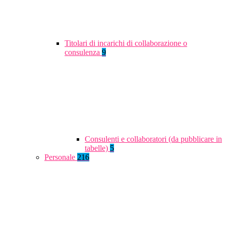
Titolari di incarichi di collaborazione o
consulenza
9
Consulenti e collaboratori (da pubblicare in
tabelle)
5
Personale
216