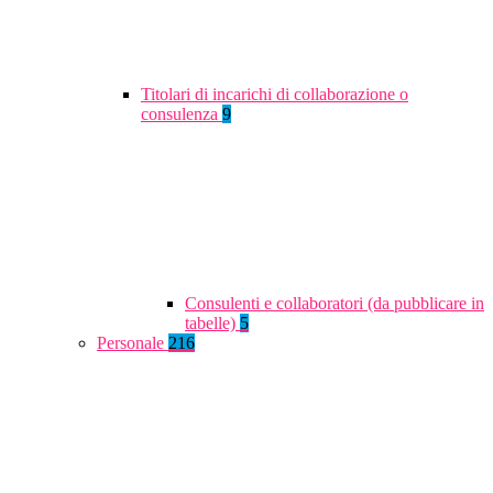
Titolari di incarichi di collaborazione o
consulenza
9
Consulenti e collaboratori (da pubblicare in
tabelle)
5
Personale
216