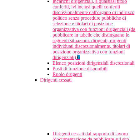
Incarichi dirigenziali, a qualsiasi titolo
conferiti, ivi inclusi quelli conferiti
discrezionalmente dall'organo di indirizzo
politico senza procedure pubbliche di
selezione e titolari di posizione
organizzativa con funzioni dirigenziali (da
pubblicare in tabelle che distinguano le
seguenti situazioni: dirigenti, dirigenti
individuati discrezionalmente, titolari di
posizione organizzativa con funzioni
dirigenziali)
6
Elenco posizioni dirigenziali discrezionali
Posti di funzione disponibili
Ruolo dirigenti
Dirigenti cessati
Dirigenti cessati dal rapporto di lavoro
(documentazione da pubblicare sul sito