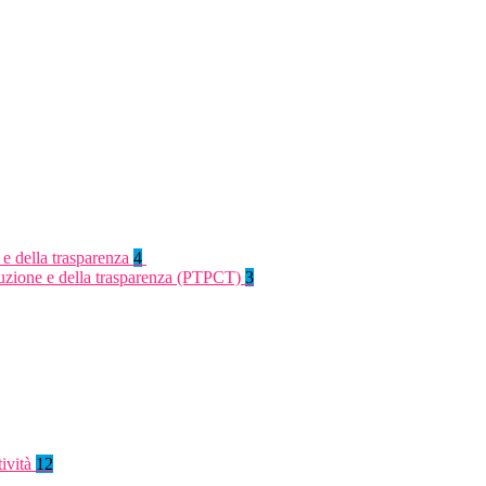
 e della trasparenza
4
rruzione e della trasparenza (PTPCT)
3
tività
12