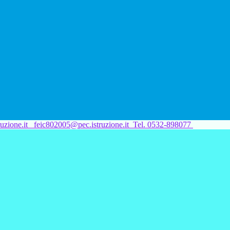
uzione.it
feic802005@pec.istruzione.it
Tel. 0532-898077