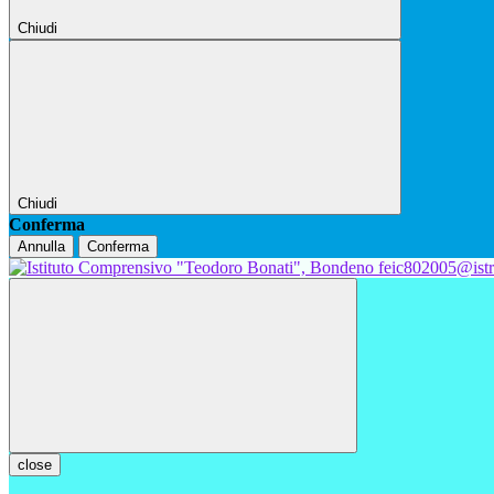
Chiudi
Chiudi
Conferma
Annulla
Conferma
feic802005@istr
close