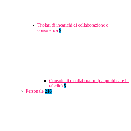
Titolari di incarichi di collaborazione o
consulenza
9
Consulenti e collaboratori (da pubblicare in
tabelle)
5
Personale
216