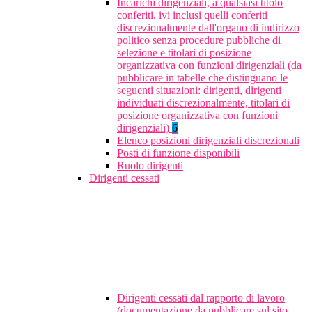
Incarichi dirigenziali, a qualsiasi titolo
conferiti, ivi inclusi quelli conferiti
discrezionalmente dall'organo di indirizzo
politico senza procedure pubbliche di
selezione e titolari di posizione
organizzativa con funzioni dirigenziali (da
pubblicare in tabelle che distinguano le
seguenti situazioni: dirigenti, dirigenti
individuati discrezionalmente, titolari di
posizione organizzativa con funzioni
dirigenziali)
6
Elenco posizioni dirigenziali discrezionali
Posti di funzione disponibili
Ruolo dirigenti
Dirigenti cessati
Dirigenti cessati dal rapporto di lavoro
(documentazione da pubblicare sul sito