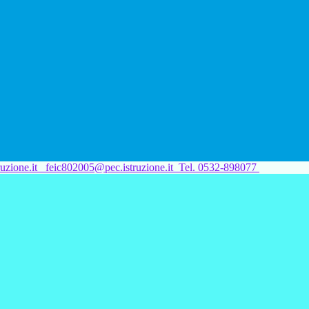
uzione.it
feic802005@pec.istruzione.it
Tel. 0532-898077