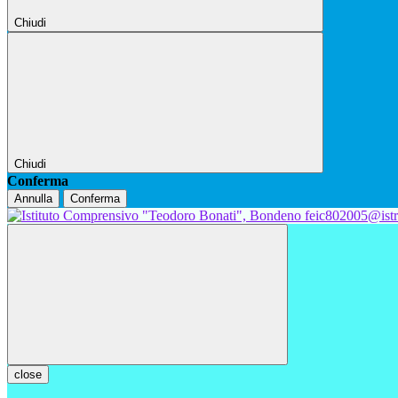
Chiudi
Chiudi
Conferma
Annulla
Conferma
feic802005@istr
close