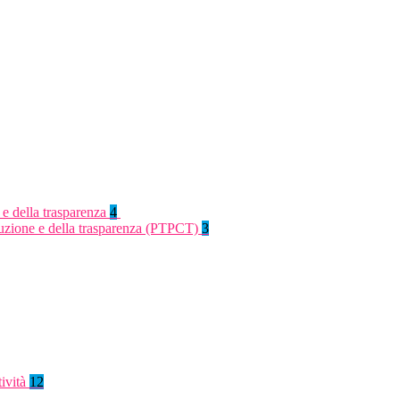
 e della trasparenza
4
rruzione e della trasparenza (PTPCT)
3
tività
12