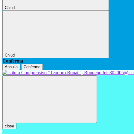
Chiudi
Chiudi
Conferma
Annulla
Conferma
feic802005@istr
close