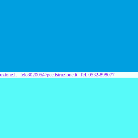
uzione.it
feic802005@pec.istruzione.it
Tel. 0532-898077