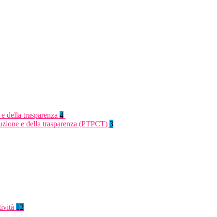
 e della trasparenza
4
rruzione e della trasparenza (PTPCT)
3
tività
12