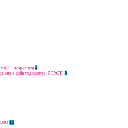
 e della trasparenza
4
rruzione e della trasparenza (PTPCT)
3
tività
12