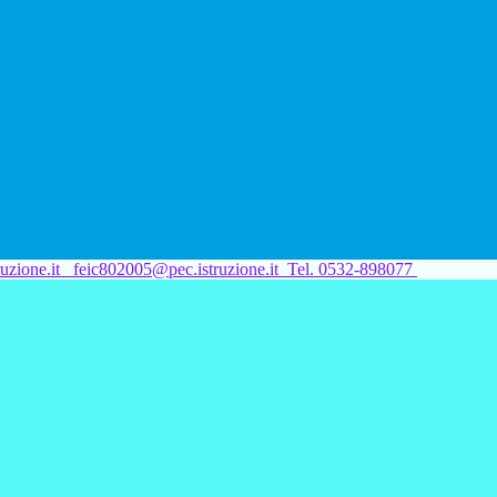
uzione.it
feic802005@pec.istruzione.it
Tel. 0532-898077