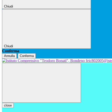
Chiudi
Chiudi
Conferma
Annulla
Conferma
feic802005@istr
close