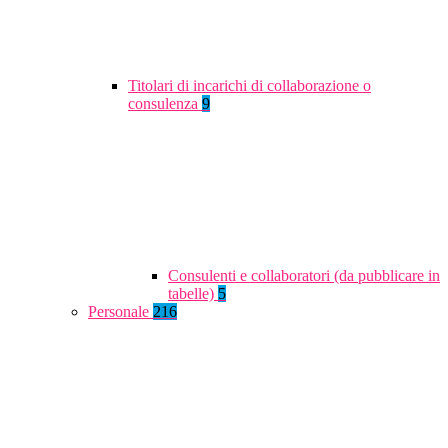
Titolari di incarichi di collaborazione o
consulenza
9
Consulenti e collaboratori (da pubblicare in
tabelle)
5
Personale
216