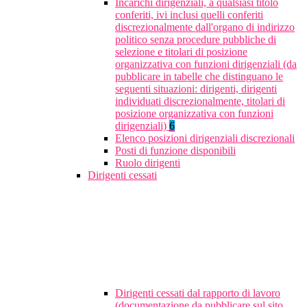
Incarichi dirigenziali, a qualsiasi titolo
conferiti, ivi inclusi quelli conferiti
discrezionalmente dall'organo di indirizzo
politico senza procedure pubbliche di
selezione e titolari di posizione
organizzativa con funzioni dirigenziali (da
pubblicare in tabelle che distinguano le
seguenti situazioni: dirigenti, dirigenti
individuati discrezionalmente, titolari di
posizione organizzativa con funzioni
dirigenziali)
6
Elenco posizioni dirigenziali discrezionali
Posti di funzione disponibili
Ruolo dirigenti
Dirigenti cessati
Dirigenti cessati dal rapporto di lavoro
(documentazione da pubblicare sul sito