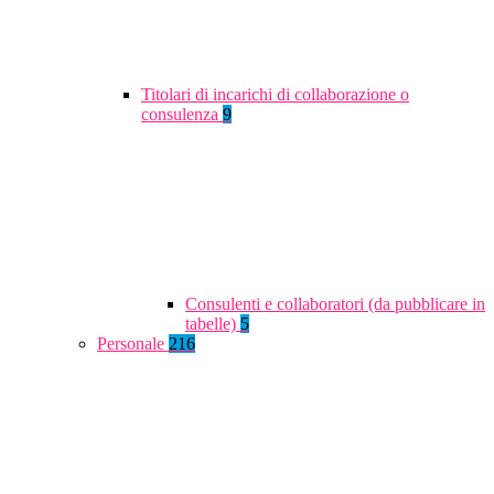
Titolari di incarichi di collaborazione o
consulenza
9
Consulenti e collaboratori (da pubblicare in
tabelle)
5
Personale
216