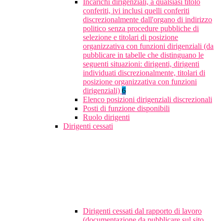
Incarichi dirigenziali, a qualsiasi titolo
conferiti, ivi inclusi quelli conferiti
discrezionalmente dall'organo di indirizzo
politico senza procedure pubbliche di
selezione e titolari di posizione
organizzativa con funzioni dirigenziali (da
pubblicare in tabelle che distinguano le
seguenti situazioni: dirigenti, dirigenti
individuati discrezionalmente, titolari di
posizione organizzativa con funzioni
dirigenziali)
6
Elenco posizioni dirigenziali discrezionali
Posti di funzione disponibili
Ruolo dirigenti
Dirigenti cessati
Dirigenti cessati dal rapporto di lavoro
(documentazione da pubblicare sul sito