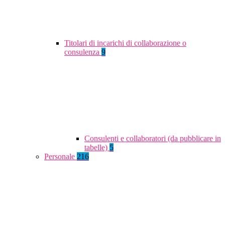
Titolari di incarichi di collaborazione o
consulenza
9
Consulenti e collaboratori (da pubblicare in
tabelle)
5
Personale
216