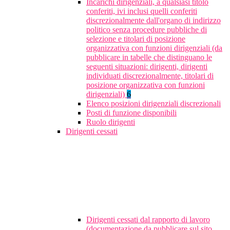
Incarichi dirigenziali, a qualsiasi titolo
conferiti, ivi inclusi quelli conferiti
discrezionalmente dall'organo di indirizzo
politico senza procedure pubbliche di
selezione e titolari di posizione
organizzativa con funzioni dirigenziali (da
pubblicare in tabelle che distinguano le
seguenti situazioni: dirigenti, dirigenti
individuati discrezionalmente, titolari di
posizione organizzativa con funzioni
dirigenziali)
6
Elenco posizioni dirigenziali discrezionali
Posti di funzione disponibili
Ruolo dirigenti
Dirigenti cessati
Dirigenti cessati dal rapporto di lavoro
(documentazione da pubblicare sul sito