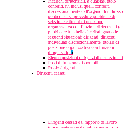
Incarichi dirigenziali, a qualsiasi titolo
conferiti, ivi inclusi quelli conferiti
discrezionalmente dall'organo di indirizzo
politico senza procedure pubbliche di
selezione e titolari di posizione
organizzativa con funzioni dirigenziali (da
pubblicare in tabelle che distinguano le
seguenti situazioni: dirigenti, dirigenti
individuati discrezionalmente, titolari di
posizione organizzativa con funzioni
dirigenziali)
6
Elenco posizioni dirigenziali discrezionali
Posti di funzione disponibili
Ruolo dirigenti
Dirigenti cessati
Dirigenti cessati dal rapporto di lavoro
(documentazione da pubblicare sul sito