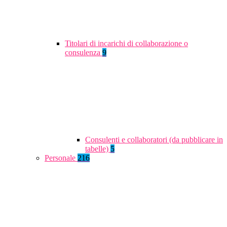
Titolari di incarichi di collaborazione o
consulenza
9
Consulenti e collaboratori (da pubblicare in
tabelle)
5
Personale
216