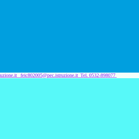
uzione.it
feic802005@pec.istruzione.it
Tel. 0532-898077