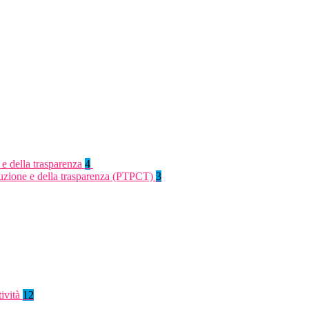
 e della trasparenza
4
rruzione e della trasparenza (PTPCT)
3
tività
12