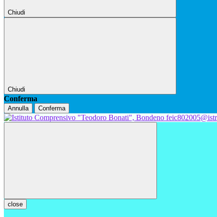
Chiudi
Chiudi
Conferma
Annulla
Conferma
feic802005@istr
close